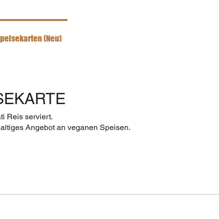
peisekarten (Neu)
Online-Bestellungen (Neu)
Order O
SEKARTE
i Reis serviert.
haltiges Angebot an veganen Speisen.